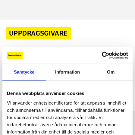
UPPDRAGSGIVARE
Uppdragsgivaren betalar alltid sent, behöver jag stå ut
med det?
FRÅGA FÖRBUNDET
Jag jobbar som frilans
21 OKT, 2024
Samtycke
Information
Om
och har just nu en uppdragsgivare som alltid betalar
fakturorna efter förfallodatum, ofta efter att jag har fått
påminna flera gånger. Hur länge måste jag stå ut med
Denna webbplats använder cookies
detta?
Vi använder enhetsidentifierare för att anpassa innehållet
och annonserna till användarna, tillhandahålla funktioner
för sociala medier och analysera vår trafik. Vi
Kontakt
vidarebefordrar även sådana identifierare och annan
Så kontaktar du Journalisten:
information från din enhet till de sociala medier och