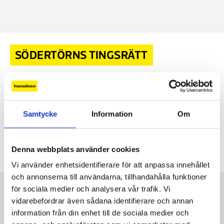
SÖDERTÖRNS TINGSRÄTT
Södertörns tingsrätt efter säkerhetskritiken: ”Helt
obefogat”
Dagens ETC:s reportrar tvingades lämna
10 SEP, 2025
|
Samtycke
Information
Om
en tingsrättsförhandling på grund av trakasserier från
högerextremister i Aktivklubb Sverige. Nu svarar
Södertörns tingsrätt på kritiken.
Denna webbplats använder cookies
Vi använder enhetsidentifierare för att anpassa innehållet
och annonserna till användarna, tillhandahålla funktioner
Kontakt
för sociala medier och analysera vår trafik. Vi
vidarebefordrar även sådana identifierare och annan
Så kontaktar du Journalisten:
information från din enhet till de sociala medier och