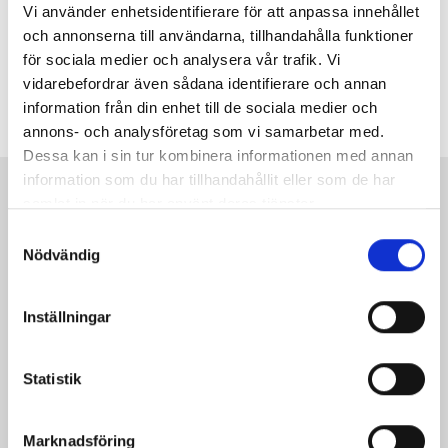
Sjöborg bevakar Kronoberg från västra Uppland och
Vi använder enhetsidentifierare för att anpassa innehållet
Dagens Medias chefredaktör Linnéa Kihlström blev förra
och annonserna till användarna, tillhandahålla funktioner
sommaren jagad av en skenande kohjord nära
för sociala medier och analysera vår trafik. Vi
arbetsplatsen i Hälsingland. Möt två av branschens
vidarebefordrar även sådana identifierare och annan
Kommentarer
långdistansare.
1 kommentar
information från din enhet till de sociala medier och
annons- och analysföretag som vi samarbetar med.
Dessa kan i sin tur kombinera informationen med annan
information som du har tillhandahållit eller som de har
Kontakt
samlat in när du har använt deras tjänster.
Så kontaktar du Journalisten:
Samtyckesval
Nödvändig
Kundservice
Inställningar
Redaktionen
Statistik
Annonsera
Journalisten.se har 240 000 unika sidvisningar och 120
000 unika besökare per månad (i genomsnitt).
Marknadsföring