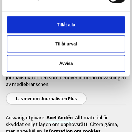
Magasinet Journalisten har en upplaga på cirka 13 500
ex (2025).
Tillåt alla
Annonsera
Tillåt urval
Journalisten Plus
Avvisa
Journalisten Plus är en heltäckande
premiumtjänst med exklusivt innehåll och granskande
journalistik för den som behöver initierad bevakningen
av mediebranschen.
Läs mer om Journalisten Plus
Axel Andén
Ansvarig utgivare:
. Allt material är
skyddat enligt lagen om upphovsrätt. Citera gärna,
Information om cookies
men ange källan.
.