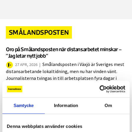
SMÅLANDSPOSTEN
Oro på Smålandsposten när distansarbetet minskar –
”Jag letar nytt jobb”
Smålandsposten i Växjö är Sveriges mest
27 APR, 2026
|
distansarbetande lokaltidning, men nu har vinden vänt.
Journalisterna tvingas in till arbetsplatsen fyra dagar i
veckan – och minst en av redaktionens sex
långdistansarbetare har börjat leta nytt jobb.
Journalistklubben är kritisk till förändringarna.
Samtycke
Information
Om
Happy days för hemmajobb i det gröna
Denna webbplats använder cookies
REPORTAGE
Smålandspostens reporter Adam
10 SEP, 2024