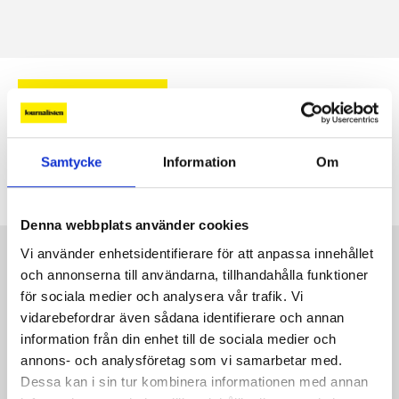
MAX JERNECK
Max Jerneck
Samtycke
Information
Om
Katalys chefsekonom blir profil på Kvartal.
2 JUN, 2026
|
Denna webbplats använder cookies
Vi använder enhetsidentifierare för att anpassa innehållet
Kontakt
och annonserna till användarna, tillhandahålla funktioner
Så kontaktar du Journalisten:
för sociala medier och analysera vår trafik. Vi
vidarebefordrar även sådana identifierare och annan
Kundservice
information från din enhet till de sociala medier och
annons- och analysföretag som vi samarbetar med.
Redaktionen
Dessa kan i sin tur kombinera informationen med annan