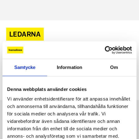
LEDARNA
Ledarna portar journalister – får kritik av Medieledarna
Fackförbundet Ledarna har nekat Altinget
21 MAJ, 2026
|
Samtycke
Information
Om
ackreditering till sin kongress nästa vecka. Nu uppmanar
Ledarnas branschförening Medieledarna förbundet att
Kommentarer
tänka om. UPPDATERAD
2 kommentarer
Denna webbplats använder cookies
Vi använder enhetsidentifierare för att anpassa innehållet
och annonserna till användarna, tillhandahålla funktioner
Kontakt
för sociala medier och analysera vår trafik. Vi
Så kontaktar du Journalisten:
vidarebefordrar även sådana identifierare och annan
information från din enhet till de sociala medier och
Kundservice
annons- och analysföretag som vi samarbetar med.