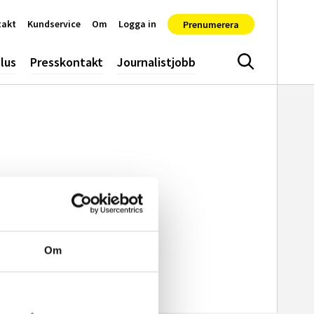
takt
Kundservice
Om
Logga in
Prenumerera
lus
Presskontakt
Journalistjobb
Sök
Om