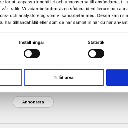
e för att anpassa innehållet och annonserna till användarna, tillh
vår trafik. Vi vidarebefordrar även sådana identifierare och anna
nnons- och analysföretag som vi samarbetar med. Dessa kan i sin
har tillhandahållit eller som de har samlat in när du har använt 
Inställningar
Statistik
Annonsera
Journalisten.se har 240 000 unika sidvisningar
och 120 000 unika besökare per månad (i
genomsnitt). Magasinet Journalisten har en
Tillåt urval
upplaga på cirka 13 500 ex (2025).
Annonsera