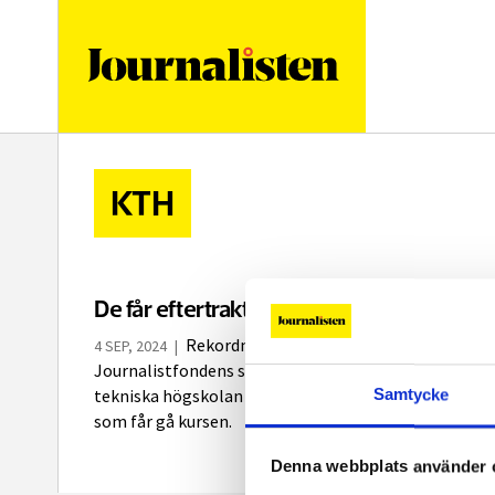
logotyp
KTH
De får eftertraktade AI-stipendiet
Rekordmånga – 97 personer – sökte
4 SEP, 2024
|
Journalistfondens stipendiekurs i AI på Kungliga
Samtycke
tekniska högskolan i Stockholm i höst. Här är de 16
som får gå kursen.
Denna webbplats använder 