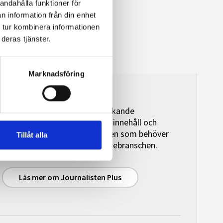
andahålla funktioner för
n information från din enhet
 tur kombinera informationen
deras tjänster.
Marknadsföring
Journalisten Plus
Journalisten Plus är en heltäckande
premiumtjänst med exklusivt innehåll och
granskande journalistik för den som behöver
Tillåt alla
initierad bevakningen av mediebranschen.
Läs mer om Journalisten Plus