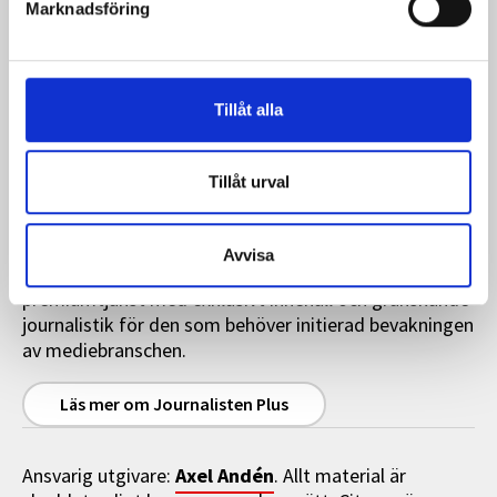
Marknadsföring
000 unika besökare per månad (i genomsnitt).
Magasinet Journalisten har en upplaga på cirka 13 500
ex (2025).
Tillåt alla
Annonsera
Tillåt urval
Journalisten Plus
Avvisa
Journalisten Plus är en heltäckande
premiumtjänst med exklusivt innehåll och granskande
journalistik för den som behöver initierad bevakningen
av mediebranschen.
Läs mer om Journalisten Plus
Axel Andén
Ansvarig utgivare:
. Allt material är