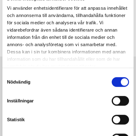
REPORTAGE
Den lokala kulturjournalistiken
19 JUN, 2024
Vi använder enhetsidentifierare för att anpassa innehållet
är ansatt. Arbetarbladets kulturredaktör – tillika
och annonserna till användarna, tillhandahålla funktioner
hobbymuseiintendenten – Fredrik Björkman har sitt
för sociala medier och analysera vår trafik. Vi
motgift klart: Bli läst. Och var inte en snobb. – Vi måste ta
vidarebefordrar även sådana identifierare och annan
både Shakespeare och Lill-Babs, Lars Norén och
information från din enhet till de sociala medier och
Kommentarer
Fiskargubben, på fullt allvar.
3 kommentarer
annons- och analysföretag som vi samarbetar med.
Dessa kan i sin tur kombinera informationen med annan
information som du har tillhandahållit eller som de har
Kontakt
samlat in när du har använt deras tjänster.
Så kontaktar du Journalisten:
Samtyckesval
Nödvändig
Kundservice
Inställningar
Redaktionen
Statistik
Annonsera
Journalisten.se har 240 000 unika sidvisningar och 120