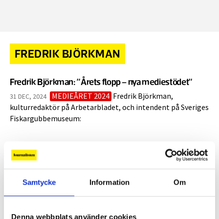
FREDRIK BJÖRKMAN
Fredrik Björkman: ”Årets flopp – nya mediestödet”
MEDIEÅRET 2024
Fredrik Björkman,
31 DEC, 2024
kulturredaktör på Arbetarbladet, och intendent på Sveriges
Fiskargubbemuseum:
Olof Svensson och Fredrik Björkman
vinner Bästa scoop i Schibsteds The Power of
25 NOV, 2024
|
Journalism Awards.
Samtycke
Information
Om
”Berättelsen om fiskargubben måste också berättas”
Denna webbplats använder cookies