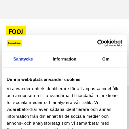
FOOJ
De får FOOJ:s digitala stipendium
Anna-Maria Carnhede på Dagens ETC är en av
9 OKT, 2025
|
Samtycke
Information
Om
fyra journalister som tilldelas FOOJ:s digitala stipendium
2025. Över 25 personer hade sökt stipendiet.
Denna webbplats använder cookies
Vi använder enhetsidentifierare för att anpassa innehållet
Kontakt
och annonserna till användarna, tillhandahålla funktioner
för sociala medier och analysera vår trafik. Vi
Så kontaktar du Journalisten:
vidarebefordrar även sådana identifierare och annan
information från din enhet till de sociala medier och
Kundservice
annons- och analysföretag som vi samarbetar med.