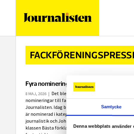
logotyp
FACKFÖRENINGSPRESS
Fyra nomineringar för Journalisten
Det blev inte mindre än fyra
8 MAJ, 2026
|
nomineringar till fackpressens journalistspriser för
Samtycke
Journalisten. Idag blev det klart att Hanna Lundquist
är nominerad i kategorin Bästa berättande
journalistik och Johannes Nesser och Tor Johnsson i
Denna webbplats använder 
klassen Bästa förklarande journalistik. – Det är