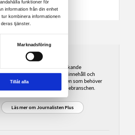
andahålla funktioner för
n information från din enhet
 tur kombinera informationen
deras tjänster.
Marknadsföring
Journalisten Plus
Journalisten Plus är en heltäckande
premiumtjänst med exklusivt innehåll och
granskande journalistik för den som behöver
Tillåt alla
initierad bevakningen av mediebranschen.
Läs mer om Journalisten Plus