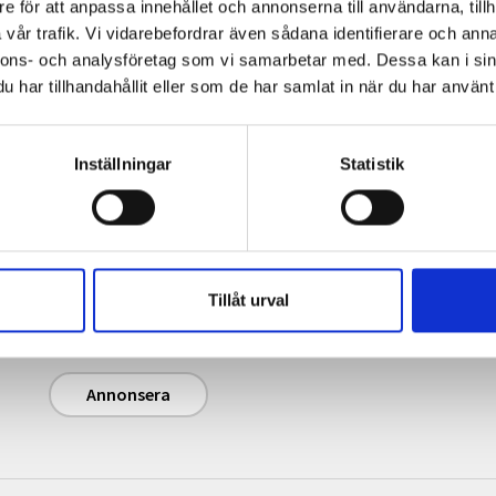
e för att anpassa innehållet och annonserna till användarna, tillh
vår trafik. Vi vidarebefordrar även sådana identifierare och anna
nnons- och analysföretag som vi samarbetar med. Dessa kan i sin
har tillhandahållit eller som de har samlat in när du har använt 
Inställningar
Statistik
Annonsera
Journalisten.se har 240 000 unika sidvisningar
och 120 000 unika besökare per månad (i
genomsnitt). Magasinet Journalisten har en
Tillåt urval
upplaga på cirka 13 500 ex (2025).
Annonsera