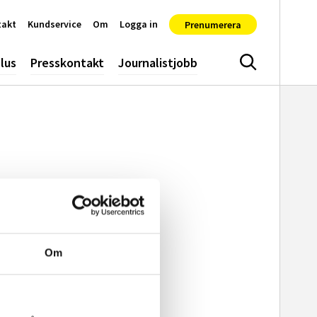
takt
Kundservice
Om
Logga in
Prenumerera
lus
Presskontakt
Journalistjobb
Sök
Om