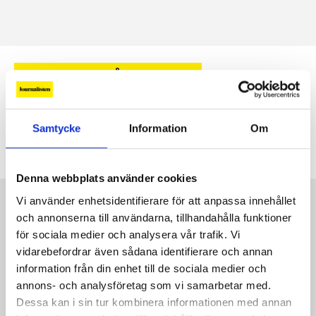
CHRISTER MÅRDBRANT
Christer Mårdbrant
Samtycke
Information
Om
har avlidit, 77 år gammal.
26 SEP, 2025
|
Denna webbplats använder cookies
Vi använder enhetsidentifierare för att anpassa innehållet
Kontakt
och annonserna till användarna, tillhandahålla funktioner
Så kontaktar du Journalisten:
för sociala medier och analysera vår trafik. Vi
vidarebefordrar även sådana identifierare och annan
Kundservice
information från din enhet till de sociala medier och
annons- och analysföretag som vi samarbetar med.
Redaktionen
Dessa kan i sin tur kombinera informationen med annan