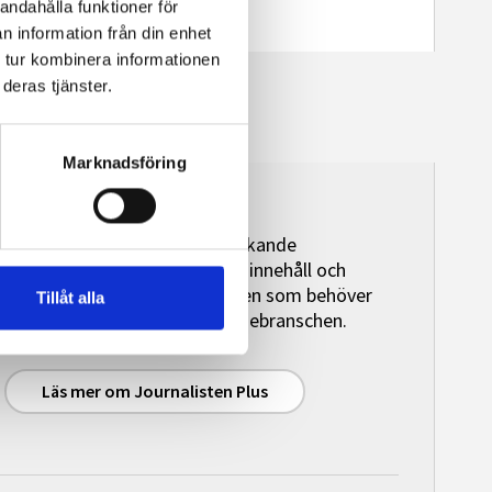
andahålla funktioner för
n information från din enhet
 tur kombinera informationen
deras tjänster.
Marknadsföring
Journalisten Plus
Journalisten Plus är en heltäckande
premiumtjänst med exklusivt innehåll och
granskande journalistik för den som behöver
Tillåt alla
initierad bevakningen av mediebranschen.
Läs mer om Journalisten Plus