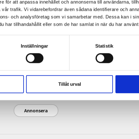
e för att anpassa innehållet och annonserna till användarna, tillh
vår trafik. Vi vidarebefordrar även sådana identifierare och anna
nnons- och analysföretag som vi samarbetar med. Dessa kan i sin
har tillhandahållit eller som de har samlat in när du har använt 
Inställningar
Statistik
Annonsera
Journalisten.se har 240 000 unika sidvisningar
och 120 000 unika besökare per månad (i
genomsnitt). Magasinet Journalisten har en
Tillåt urval
upplaga på cirka 13 500 ex (2025).
Annonsera