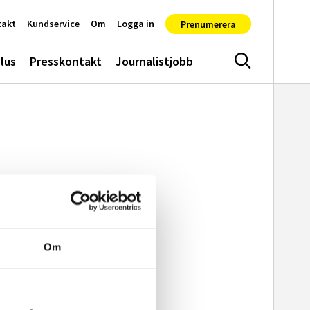
takt
Kundservice
Om
Logga in
Prenumerera
lus
Presskontakt
Journalistjobb
Sök
Om