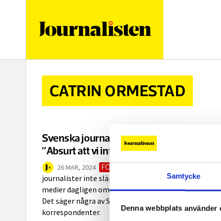
logotyp
CATRIN ORMESTAD
Svenska journalister om kriget i Gaza –
”Absurt att vi inte släpps in”
FÖRDJUPNING
Trots att utländsk
26 MAR, 2024
Samtycke
journalister inte släpps in i Gaza rapporterar svenska
medier dagligen om kriget. Hur? Med stor svårighet.
Det säger några av Sveriges mest rutinerade
Denna webbplats använder 
korrespondenter.