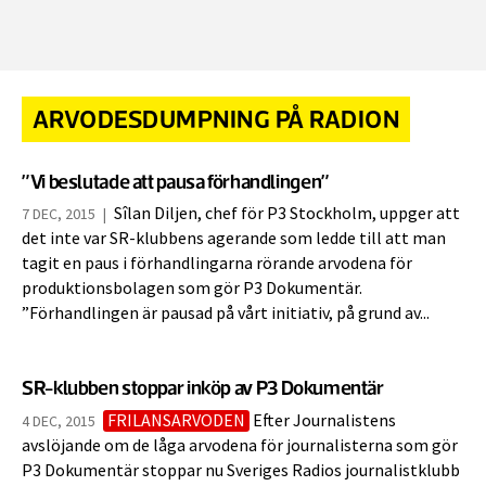
ARVODESDUMPNING PÅ RADION
”Vi beslutade att pausa förhandlingen”
Sîlan Diljen, chef för P3 Stockholm, uppger att
7 DEC, 2015
|
det inte var SR-klubbens agerande som ledde till att man
tagit en paus i förhandlingarna rörande arvodena för
produktionsbolagen som gör P3 Dokumentär.
”Förhandlingen är pausad på vårt initiativ, på grund av...
SR-klubben stoppar inköp av P3 Dokumentär
FRILANSARVODEN
Efter Journalistens
4 DEC, 2015
avslöjande om de låga arvodena för journalisterna som gör
P3 Dokumentär stoppar nu Sveriges Radios journalistklubb