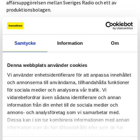
affärsuppgörelsen mellan Sveriges Radio och ett av
produktionsbolagen.
“Fruktansvärt dåligt betalt på P1 Dokumentär”
Frilansarna som gör P1 Dokumentär i Sveriges
2 DEC, 2015
|
Samtycke
Information
Om
Radio blev inspirerade av kollegernas lyckade arbete för att
få upp arvodena på P3 Dokumentär 2012, och genomförde
en liknande aktion. Men de nådde inte lika långt.
Denna webbplats använder cookies
Vi använder enhetsidentifierare för att anpassa innehållet
och annonserna till användarna, tillhandahålla funktioner
P3-chefen: “Det är inte okej”
för sociala medier och analysera vår trafik. Vi
Sîlan Diljen, chef för P3 Stockholm, säger att
2 DEC, 2015
|
vidarebefordrar även sådana identifierare och annan
hon vet att det funnits diskussioner om arvodesnivåerna
information från din enhet till de sociala medier och
för frilansjournalisterna som gör P3 Dokumentär.
annons- och analysföretag som vi samarbetar med.
Dessa kan i sin tur kombinera informationen med annan
information som du har tillhandahållit eller som de har
P3 Dokumentär görs av lågavlönade
samlat in när du har använt deras tjänster.
Sveriges Radio P3 har dumpat arvodena för
2 DEC, 2015
|