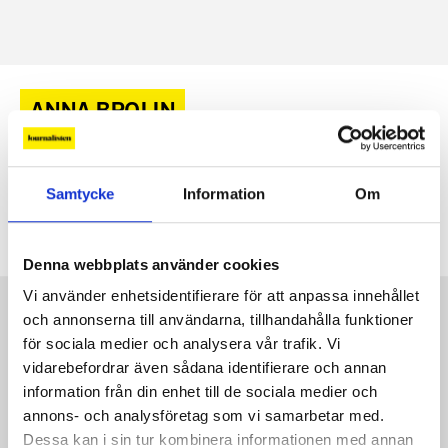
ANNA BROLIN
Pär Lernström och Anna Brolin
Samtycke
Information
Om
blir programledare för TV4:s sändningar
19 MAJ, 2026
|
Kommentarer
under fotbolls-VM.
1 kommentar
Denna webbplats använder cookies
Vi använder enhetsidentifierare för att anpassa innehållet
Kontakt
och annonserna till användarna, tillhandahålla funktioner
Så kontaktar du Journalisten:
för sociala medier och analysera vår trafik. Vi
vidarebefordrar även sådana identifierare och annan
Kundservice
information från din enhet till de sociala medier och
annons- och analysföretag som vi samarbetar med.
Dessa kan i sin tur kombinera informationen med annan
Redaktionen