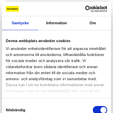
Replik: ”Tv-mediet har svårare att bära verklig
komplexitet – men när det lyckas är det magiskt”
Samtycke
Information
Om
”SVT visar vetenskap – men får oss inte att tänka”
Mer debatt
Denna webbplats använder cookies
Vi använder enhetsidentifierare för att anpassa innehållet
och annonserna till användarna, tillhandahålla funktioner
för sociala medier och analysera vår trafik. Vi
vidarebefordrar även sådana identifierare och annan
PROFIL
information från din enhet till de sociala medier och
annons- och analysföretag som vi samarbetar med.
Dessa kan i sin tur kombinera informationen med annan
information som du har tillhandahållit eller som de har
samlat in när du har använt deras tjänster.
Samtyckesval
Nödvändig