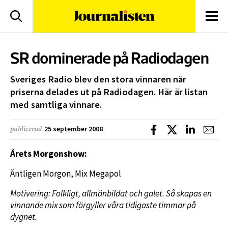
logotyp
Sök
Men
SR dominerade på Radiodagen
Sveriges Radio blev den stora vinnaren när
priserna delades ut på Radiodagen. Här är listan
med samtliga vinnare.
Dela på Facebook
Dela på X
Dela på L
Dela
25 september 2008
publicerad
Årets Morgonshow:
Äntligen Morgon, Mix Megapol
Motivering: Folkligt, allmänbildat och galet. Så skapas en
vinnande mix som förgyller våra tidigaste timmar på
dygnet.