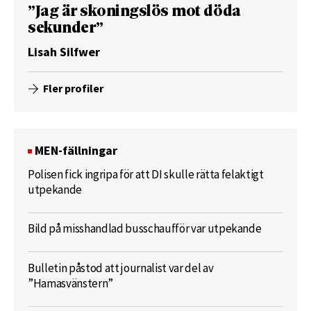
”Jag är skoningslös mot döda
sekunder”
Lisah Silfwer
Fler profiler
MEN-fällningar
Polisen fick ingripa för att DI skulle rätta felaktigt
utpekande
Bild på misshandlad busschaufför var utpekande
Bulletin påstod att journalist var del av
”Hamasvänstern”