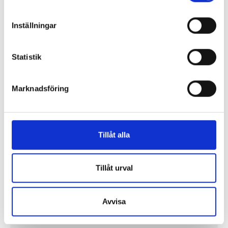
”Jag vill att Mellanöstern ska
kännas nära”
Inställningar
Gilda Hamidi-Nia
Statistik
Fler profiler
Marknadsföring
Tillåt alla
Tillåt urval
Avvisa
Lönerna – redaktion för redaktion