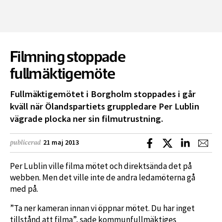
Filmning stoppade
fullmäktigemöte
Fullmäktigemötet i Borgholm stoppades i går
kväll när Ölandspartiets gruppledare Per Lublin
vägrade plocka ner sin filmutrustning.
Dela på Facebook
Dela på X
Dela på L
Dela
21 maj 2013
publicerad
Per Lublin ville filma mötet och direktsända det på
webben. Men det ville inte de andra ledamöterna gå
med på.
”Ta ner kameran innan vi öppnar mötet. Du har inget
tillstånd att filma”, sade kommunfullmäktiges