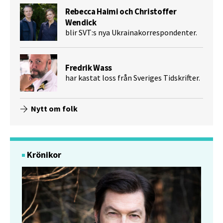
Rebecca Haimi och Christoffer
Wendick
blir SVT:s nya Ukrainakorrespondenter.
Fredrik Wass
har kastat loss från Sveriges Tidskrifter.
Nytt om folk
Krönikor