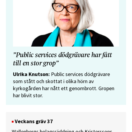
”Public services dödgrävare har fått
till en stor grop”
Ulrika Knutson:
Public services dödgrävare
som stått och skottat i olika hörn av
kyrkogården har nått ett genombrott. Gropen
har blivit stor.
Veckans gräv 37
Wallenbergs bolagsräddning och Kristerssons