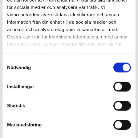
för sociala medier och analysera vår trafik. Vi
vidarebefordrar även sådana identifierare och annan
information från din enhet till de sociala medier och
annons- och analysföretag som vi samarbetar med.
Enorma skillnader mellan
Dessa kan i sin tur kombinera informationen med annan
chefredaktörerna
information som du har tillhandahållit eller som de har
samlat in när du har använt deras tjänster.
Så mycket tjänar dagspresscheferna
Samtyckesval
Nödvändig
REPORTAGE
Inställningar
Statistik
Marknadsföring