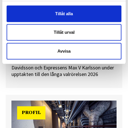
Tillåt alla
”Valåret känns som att sprinta ett
Tillåt urval
maraton”
En välfylld telefonbok och foträta skor – två
Avvisa
centrala arbetsredskap för politikreportrar.
Journalisten tog rygg på TT Nyhetsbyråns Maria
Davidsson och Expressens Max V Karlsson under
upptakten till den långa valrörelsen 2026
PROFIL