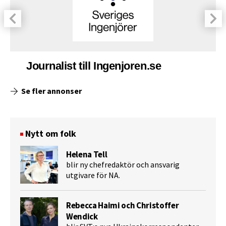
Journalist till Ingenjoren.se
Se fler annonser
Nytt om folk
Helena Tell
blir ny chefredaktör och ansvarig
utgivare för NA.
Rebecca Haimi och Christoffer
Wendick