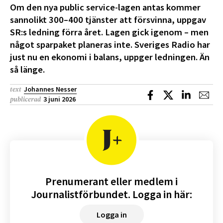
Om den nya public service-lagen antas kommer
sannolikt 300–400 tjänster att försvinna, uppgav
SR:s ledning förra året. Lagen gick igenom – men
något sparpaket planeras inte. Sveriges Radio har
just nu en ekonomi i balans, uppger ledningen. Än
så länge.
Johannes Nesser
text
Dela på Facebook
Dela på X
Dela på L
Dela
3 juni 2026
publicerad
Prenumerant eller medlem i
Journalistförbundet. Logga in här:
Logga in