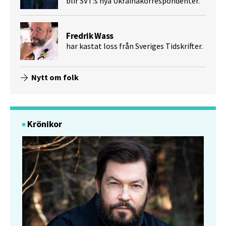
blir SVT:s nya Ukrainakorrespondenter.
Fredrik Wass
har kastat loss från Sveriges Tidskrifter.
Nytt om folk
Krönikor