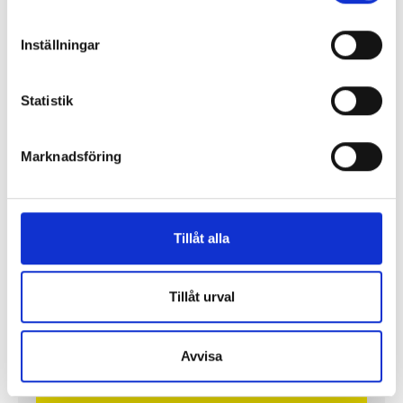
PROFIL
Inställningar
Statistik
Marknadsföring
”Jag vill att Mellanöstern ska
kännas nära”
Tillåt alla
Gilda Hamidi-Nia
Tillåt urval
Fler profiler
Avvisa