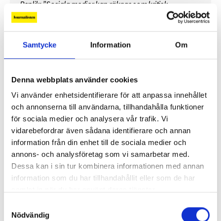
Replik: ”Sociala medier kan räknas som kritisk
infrastruktur”
Replik: ”Public service-bolagen behöver Tiktok och
Samtycke
Information
Om
Instagram för att nå hela befolkningen”
Denna webbplats använder cookies
”Public service behöver återta ägandet från
techjättarna”
Vi använder enhetsidentifierare för att anpassa innehållet
och annonserna till användarna, tillhandahålla funktioner
för sociala medier och analysera vår trafik. Vi
Replik: ”Tv-mediet har svårare att bära verklig
vidarebefordrar även sådana identifierare och annan
komplexitet – men när det lyckas är det magiskt”
information från din enhet till de sociala medier och
annons- och analysföretag som vi samarbetar med.
”SVT visar vetenskap – men får oss inte att tänka”
Dessa kan i sin tur kombinera informationen med annan
information som du har tillhandahållit eller som de har
Mer debatt
samlat in när du har använt deras tjänster.
Samtyckesval
Nödvändig