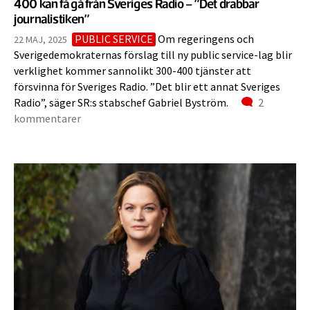
400 kan få gå från Sveriges Radio – ”Det drabbar
journalistiken”
PUBLIC SERVICE
Om regeringens och
22 MAJ, 2025
Sverigedemokraternas förslag till ny public service-lag blir
verklighet kommer sannolikt 300-400 tjänster att
försvinna för Sveriges Radio. ”Det blir ett annat Sveriges
Kommenta
Radio”, säger SR:s stabschef Gabriel Byström.
2
kommentarer