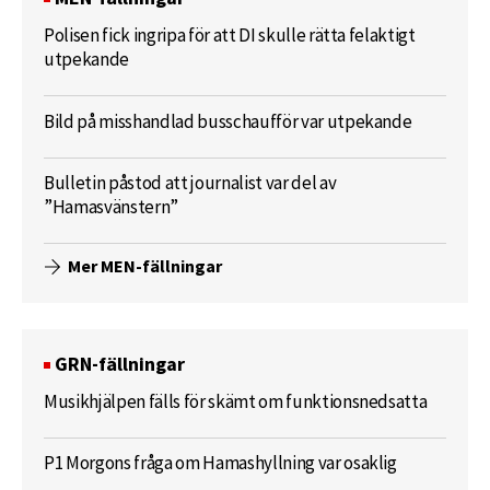
Polisen fick ingripa för att DI skulle rätta felaktigt
utpekande
Bild på misshandlad busschaufför var utpekande
Bulletin påstod att journalist var del av
”Hamasvänstern”
Mer MEN-fällningar
GRN-fällningar
Musikhjälpen fälls för skämt om funktionsnedsatta
P1 Morgons fråga om Hamashyllning var osaklig