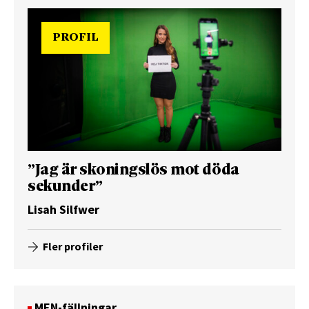
PROFIL
”Jag är skoningslös mot döda
sekunder”
Lisah Silfwer
Fler profiler
MEN-fällningar